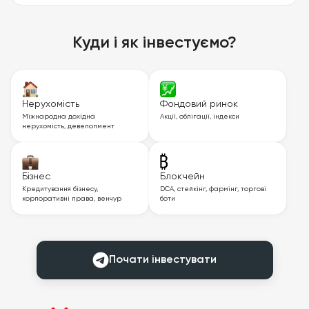
Куди і як інвестуємо?
Нерухомість
Фондовий ринок
Міжнародна дохідна
Акції, облігації, індекси
нерухомість, девелопмент
Бізнес
Блокчейн
Кредитування бізнесу,
DCA, стейкінг, фармінг, торгові
корпоративні права, венчур
боти
Почати інвестувати