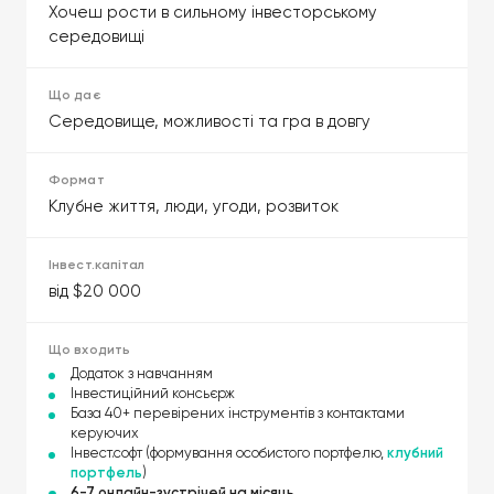
Хочеш рости в сильному інвесторському
середовищі
Середовище, можливості та гра в довгу
Клубне життя, люди, угоди, розвиток
від $20 000
Додаток з навчанням
Інвестиційний консьєрж
База 40+ перевірених інструментів з контактами
керуючих
Інвест.софт (формування особистого портфелю,
клубний
портфель
)
6-7 онлайн-зустрічей на місяць