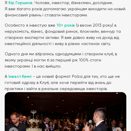
Я
Кір Горшков
. Чоловік, інвестор, бізнесмен, дослідник.
Я вже багато років допомагаю українцям виходити на новий
фінансовий рівень і ставати інвесторами.
Особисто я інвестую вже
10+ років
(з весни 2013 року) в
нерухомість, бізнес, фондовий ринок, блокчейн, венчур та
створюю експертні активи. Я вже давно живу на дохід від
інвестиційної діяльності і живу в різних частинах світу.
Одного дня ми зібрались однодумцями і створили клуб, в
якому українці могли б за перший рік 100% стати
інвесторами. І в нас вийшло.
А
Інвест.Кемп
- це новий формат Polza для тих, хто ще не
готовий одразу в Клуб, але хоче перейти від знань до
практики і зайти в реальне середовище інвесторів.