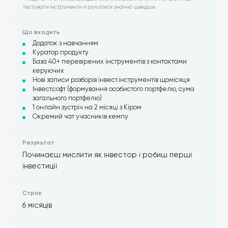
тестувати інструменти й рухатися значно швидше.
Додаток з навчанням
Куратор продукту
База 40+ перевірених інструментів з контактами
керуючих
Нові записи розборів інвест.інструментів щомісяця
Інвест.софт (формування особистого портфелю, сума
загального портфелю)
1 онлайн зустріч на 2 місяці з Кіром
Окремий чат учасників кемпу
Починаєш мислити як інвестор і робиш перші
інвестиції
6 місяців