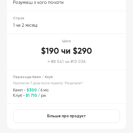
Розумієш з чого почати
1 чи 2 місяці
$190 чи $290
≈ ₴8 541 чи ₴13 036
Протягом 7 днів після пакета "Результат":
Кемп -
$300
/ 6 міс
Клуб -
$1 710
/ рік
Більше про продукт