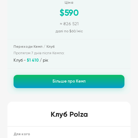
$590
≈ ₴26 521
далі по $60/міс
Протягом 7 днів після Кемпа:
Клуб -
$1 410
/ рік
Більше про Кемп
Клуб Polza