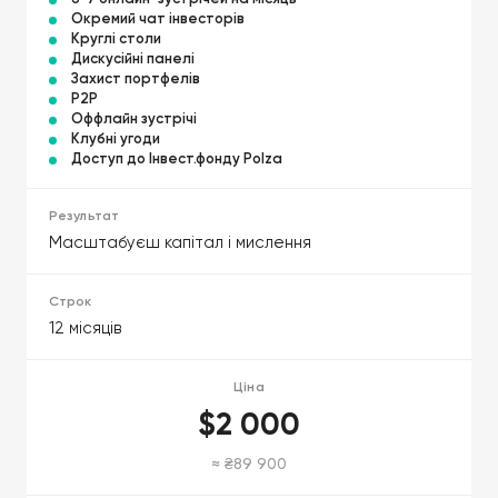
Окремий чат інвесторів
Круглі столи
Дискусійні панелі
Захист портфелів
P2P
Оффлайн зустрічі
Клубні угоди
Доступ до Інвест.фонду Polza
Масштабуєш капітал і мислення
12 місяців
$2 000
≈ ₴89 900