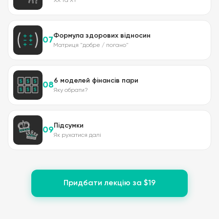
XX та XY
Формула здорових відносин
07
Матриця "добре / погано"
6 моделей фінансів пари
08
Яку обрати?
Підсумки
09
Як рухатися далі
Придбати лекцію за $19